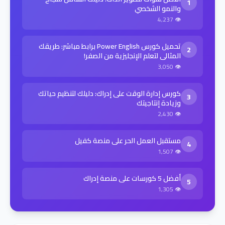
1
والنمو الشخصي
👁 4,237
تحميل كورس Power English برابط مباشر: طريقك
2
المثالي لتعلم الإنجليزية من الصفر!
👁 3,050
كورس إدارة الوقت على إدراك: دليلك لتنظيم حياتك
3
وزيادة إنتاجيتك
👁 2,430
مستقبل العمل الحر على منصة كفيل
4
👁 1,507
أفضل 5 كورسات على منصة إدراك
5
👁 1,305