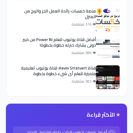
منصة خمسات: رائدة العمل الحر والربح من
المنزل
👁 376 مشاهدة
أفضل قناة يوتيوب لتعلم Power BI من خبير
دولي يشارك خبرته خطوة بخطوة!
👁 389 مشاهدة
قناة Kevin Stratvert: قناة يوتيوب تعليمية
متميزة لتعلم أي شيء خطوة بخطوة
👁 383 مشاهدة
⭐ الأكثر قراءة
أفضل قنوات لتطوير الذات: دليلك الشامل للنجاح