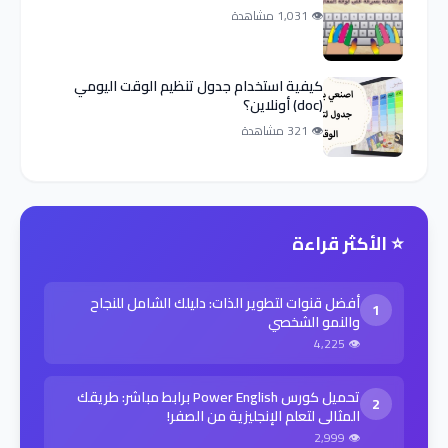
👁 1,031 مشاهدة
كيفية استخدام جدول تنظيم الوقت اليومي
(doc) أونلاين؟
👁 321 مشاهدة
⭐ الأكثر قراءة
أفضل قنوات لتطوير الذات: دليلك الشامل للنجاح
1
والنمو الشخصي
👁 4,225
تحميل كورس Power English برابط مباشر: طريقك
2
المثالي لتعلم الإنجليزية من الصفر!
👁 2,999