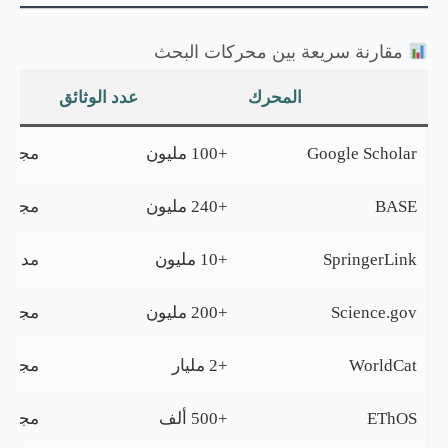
مقارنة سريعة بين محركات البحث
المحرك
عدد الوثائق
Google Scholar
+100 مليون
مجاني
BASE
+240 مليون
مجاني
SpringerLink
+10 مليون
مدفوع
Science.gov
+200 مليون
مجاني
WorldCat
+2 مليار
مجاني
EThOS
+500 ألف
مجاني