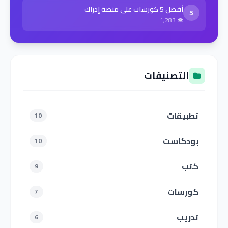
أفضل 5 كورسات على منصة إدراك
5
👁 1,283
التصنيفات
تطبيقات
10
بودكاست
10
كتب
9
كورسات
7
تدريب
6