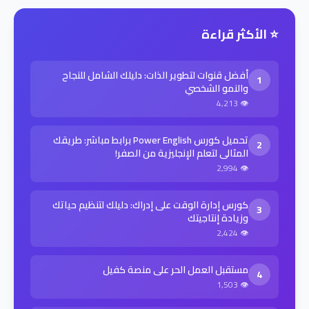
⭐ الأكثر قراءة
أفضل قنوات لتطوير الذات: دليلك الشامل للنجاح
1
والنمو الشخصي
👁 4,213
تحميل كورس Power English برابط مباشر: طريقك
2
المثالي لتعلم الإنجليزية من الصفر!
👁 2,994
كورس إدارة الوقت على إدراك: دليلك لتنظيم حياتك
3
وزيادة إنتاجيتك
👁 2,424
مستقبل العمل الحر على منصة كفيل
4
👁 1,503