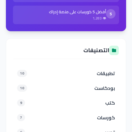
أفضل 5 كورسات على منصة إدراك
5
👁 1,283
التصنيفات
تطبيقات
10
بودكاست
10
كتب
9
كورسات
7