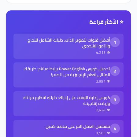
⭐ الأكثر قراءة
أفضل قنوات لتطوير الذات: دليلك الشامل للنجاح
1
والنمو الشخصي
👁 4,213
تحميل كورس Power English برابط مباشر: طريقك
2
المثالي لتعلم الإنجليزية من الصفر!
👁 2,991
كورس إدارة الوقت على إدراك: دليلك لتنظيم حياتك
3
وزيادة إنتاجيتك
👁 2,424
مستقبل العمل الحر على منصة كفيل
4
👁 1,503