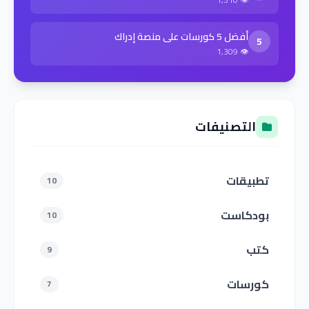
أفضل 5 كورسات على منصة إدراك
5
👁 1,309
التصنيفات
تطبيقات
10
بودكاست
10
كتب
9
كورسات
7