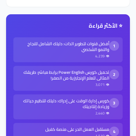
⭐ الأكثر قراءة
أفضل قنوات لتطوير الذات: دليلك الشامل للنجاح
1
والنمو الشخصي
👁 4,239
تحميل كورس Power English برابط مباشر: طريقك
2
المثالي لتعلم الإنجليزية من الصفر!
👁 3,071
كورس إدارة الوقت على إدراك: دليلك لتنظيم حياتك
3
وزيادة إنتاجيتك
👁 2,440
مستقبل العمل الحر على منصة كفيل
4
👁 1,510