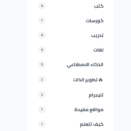
كتب
9
كورسات
7
تدريب
6
لغات
6
الذكاء الاصطناعي
5
🔥
تطوير الذات
2
تليجرام
2
مواقع مفيدة
1
كيف تتعلم
1