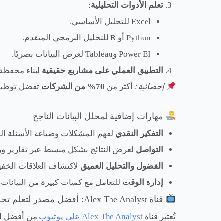
تعلم الأدوات التحليلية
:
Excel للتحليل الأساسي.
Python أو R للتحليل البرمجي المتقدم.
Power BI وTableau لعرض البيانات بصريًا.
التطبيق العملي على مشاريع حقيقية
لبناء محفظة 
إحصائية:
أكثر من
70% من الشركات
تفضل توظيف 
مهارات إضافية لمحلل البيانات الناجح
التفكير النقدي
لفهم المشكلات وصياغة الأسئلة ال
التواصل
لعرض النتائج بشكل مبسط عبر تقارير و
الفضول والتحليل العميق
لاكتشاف العلاقات الخفية 
إدارة الوقت
للتعامل مع كميات كبيرة من البيانات.
قناة Alex The Analyst: أفضل مصدر لتعلم تحليل البيانات
تُعتبر قناة
Alex The Analyst على يوتيوب
من أفضل الم