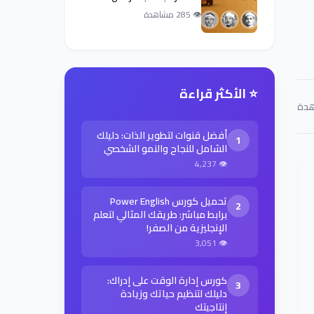
👁 285 مشاهدة
⭐ الأكثر قراءة
أفضل قنوات لتطوير الذات: دليلك
1
الشامل للنجاح والنمو الشخصي
👁 4,237
تحميل كورس Power English
2
برابط مباشر: طريقك المثالي لتعلم
الإنجليزية من الصفر!
👁 3,051
كورس إدارة الوقت على إدراك:
3
دليلك لتنظيم حياتك وزيادة
إنتاجيتك