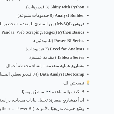
Shiny with Python
(3 فيديوهات).
Analyst Builder
(8 فيديوهات متنوعة).
دروس MySQL
(من المبتدئ للمتقدم + تحضير للم
Python Basics
(Pandas، Web Scraping، Regex + مشاريع عملية).
Power BI Series
(للمبتدئين).
Excel for Analysts
(7 فيديوهات).
Tableau Series
(مقدمة عملية).
مشاريع عملية متقدمة
+ إنشاء محفظة أعمال.
Data Analyst Bootcamp
(84 فيديو يغطي المسار الكامل).
نصيحتي لك
لا تكتفِ بالمشاهدة
→ طبّق يوميًا.
ابدأ بمشاريع صغيرة: تحليل بيانات مبيعات، درا
وسّع خبرتك تدريجيًا بالأدوات (Excel → SQL → Python → Power BI).