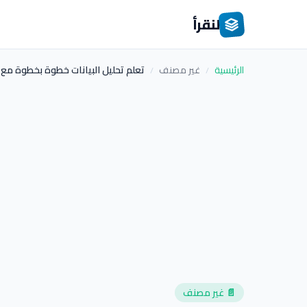
لنقرأ
الرئيسية
غير مصنف
تعلم تحليل البيانات خطوة بخطوة مع قناة Alex The Analyst عل
/
/
📄 غير مصنف