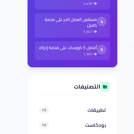
👁 2,430
مستقبل العمل الحر على منصة
4
كفيل
👁 1,507
أفضل 5 كورسات على منصة إدراك
5
👁 1,305
التصنيفات
تطبيقات
10
بودكاست
10