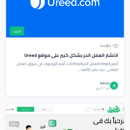
تدريب
1 د
744
انتشار العمل الحر بشكل كبير على موقع Ureed
أصبح&nbsp;العمل الحر&nbsp;أحد أهم التوجهات في سوق العمل
الرقمي، حيث يتيح للأفراد...
Admin
A
منذ 7 أشهر