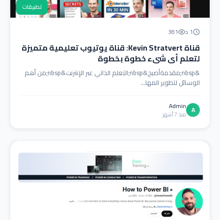
تطبيقات
1 د
381
قناة Kevin Stratvert: قناة يوتيوب تعليمية متميزة
لتعلم أي شيء خطوة بخطوة
&nbsp;مقدمةأصبح&nbsp;التعلم الذاتي عبر الإنترنت&nbsp;من أهم
الوسائل لتطوير المها...
Admin
A
منذ 7 أشهر