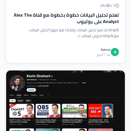
1 د
282
تعلم تحليل البيانات خطوة بخطوة مع قناة Alex The
Analyst على يوتيوب
&nbsp;ما هو تحليل البيانات ولماذا هو مهم؟تحليل البيانات
هو&nbsp;تحويل البيانات ا...
Admin
A
منذ 7 أشهر