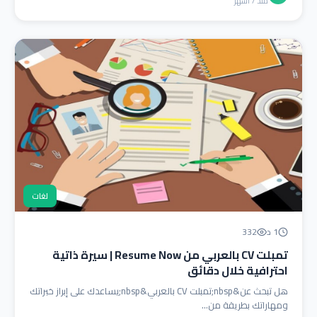
منذ 7 أشهر
لغات
1 د
332
تمبلت CV بالعربي من Resume Now | سيرة ذاتية
احترافية خلال دقائق
هل تبحث عن&nbsp;تمبلت CV بالعربي&nbsp;يساعدك على إبراز خبراتك
ومهاراتك بطريقة من...