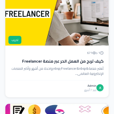
تدريب
1 د
671
كيف تربح من العمل الحر عبر منصة Freelancer
تُعتبر منصة&nbsp;Freelancer&nbsp;واحدة من أشهر وأكبر المنصات
الإلكترونية العالمي...
Admin
A
منذ 7 أشهر