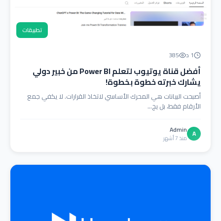
تطبيقات
1 د
385
أفضل قناة يوتيوب لتعلم Power BI من خبير دولي
يشارك خبرته خطوة بخطوة!
أصبحت البيانات هي المحرك الأساسي لاتخاذ القرارات. لا يكفي جمع
الأرقام فقط، بل يج...
Admin
A
منذ 7 أشهر