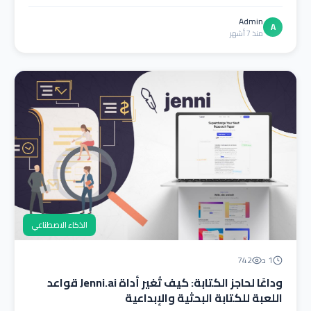
Admin
A
منذ 7 أشهر
الذكاء الاصطناعي
1 د
742
وداعًا لحاجز الكتابة: كيف تُغير أداة Jenni.ai قواعد
اللعبة للكتابة البحثية والإبداعية